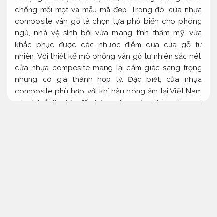
chống mối mọt và mẫu mã đẹp. Trong đó, cửa nhựa
composite vân gỗ là chọn lựa phổ biến cho phòng
ngủ, nhà vệ sinh bởi vừa mang tính thẩm mỹ, vừa
khắc phục được các nhược điểm của cửa gỗ tự
nhiên. Với thiết kế mô phỏng vân gỗ tự nhiên sắc nét,
cửa nhựa composite mang lại cảm giác sang trọng
nhưng có giá thành hợp lý. Đặc biệt, cửa nhựa
composite phù hợp với khí hậu nóng ẩm tại Việt Nam
và có tuổi thọ lên đến hàng chục năm.
Giảm rủi ro xử
lý.
Dễ triển khai.
Cửa nhựa composite vân gỗ chống nước, chống
mối mọt
Rõ ràng.
Cửa nhựa composite chống nước cho nhà vệ sinh
Không
phát sinh.
Định kỳ.